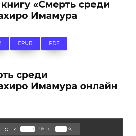
 книгу «Смерть среди
ахиро Имамура
2
EPUB
PDF
рть среди
ахиро Имамура онлайн