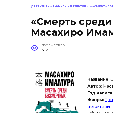
ДЕТЕКТИВНЫЕ-КНИГИ
»
ДЕТЕКТИВЫ
»
«СМЕРТЬ С
«Смерть среди
Масахиро Има
ПРОСМОТРОВ
517
Название:
С
Автор:
Маса
Год написа
Жанры:
Тр
детективы