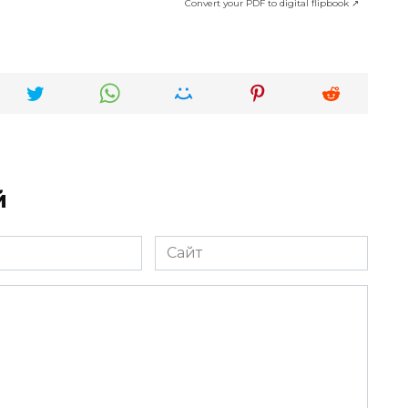
Convert your PDF to digital flipbook ↗
й
Сайт