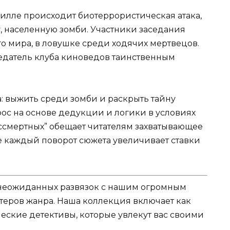
вилле происходит биотеррористическая атака,
, населенную зомби. Участники заседания
о мира, в ловушке среди ходячих мертвецов.
седатель клуба киноведов таинственным
: выжить среди зомби и раскрыть тайну
ос на основе дедукции и логики в условиях
ессмертных” обещает читателям захватывающее
 каждый поворот сюжета увеличивает ставки
и неожиданных развязок с нашим огромным
теров жанра. Наша коллекция включает как
еские детективы, которые увлекут вас своими