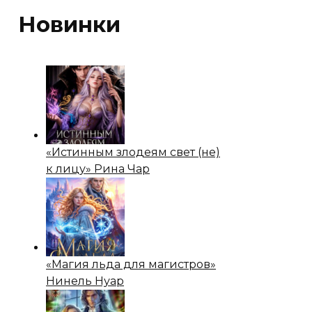
Новинки
«Истинным злодеям свет (не)
к лицу» Рина Чар
«Магия льда для магистров»
Нинель Нуар