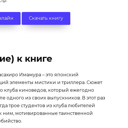
тр.
нлайн
Скачать книгу
ие) к книге
асахиро Имамура – это японский
ий элементы мистики и триллера. Сюжет
го клуба киноведов, который ежегодно
е одного из своих выпускников. В этот раз
гда трое студентов из клуба любителей
к ним, мотивированные таинственной
убийство.