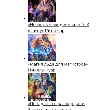
«Истинным злодеям свет (не)
к лицу» Рина Чар
«Магия льда для магистров»
Нинель Нуар
«Попаданка в разводе, или
Заноза для дракона»