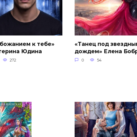
обожанием к тебе»
«Танец под звездны
терина Юдина
дождем» Елена Боб
272
0
54