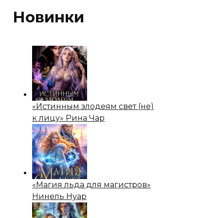
Новинки
«Истинным злодеям свет (не)
к лицу» Рина Чар
«Магия льда для магистров»
Нинель Нуар