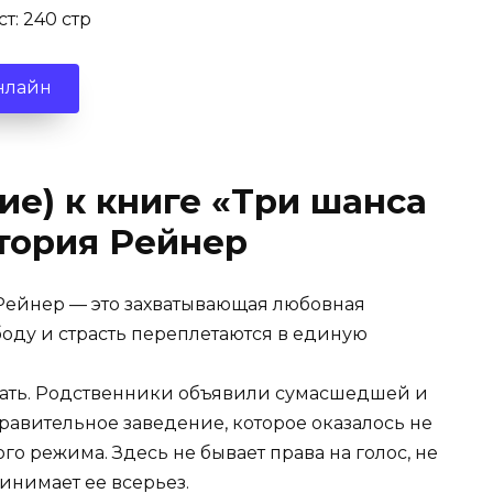
т: 240 стр
нлайн
ие) к книге «Три шанса
тория Рейнер
Рейнер — это захватывающая любовная
ободу и страсть переплетаются в единую
щать. Родственники объявили сумасшедшей и
равительное заведение, которое оказалось не
о режима. Здесь не бывает права на голос, не
инимает ее всерьез.