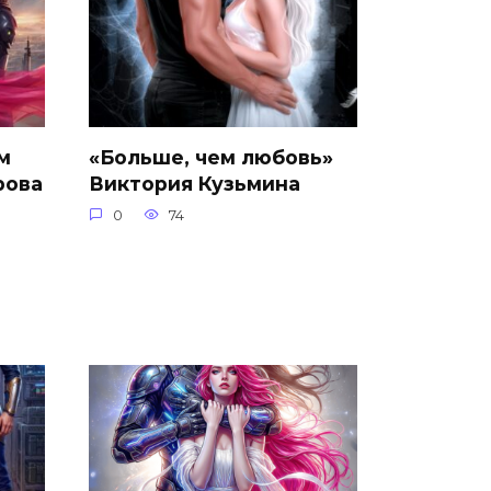
м
«Больше, чем любовь»
рова
Виктория Кузьмина
0
74