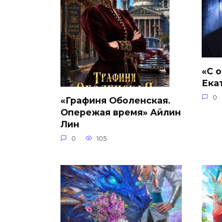
«С 
Ека
0
«Графиня Оболенская.
Опережая время» Айлин
Лин
0
105