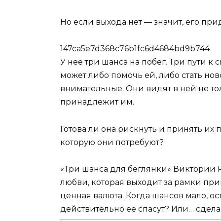
Но если выхода нет — значит, его при
147ca5e7d368c76b1fc6d4684bd9b744
У нее три шанса на побег. Три пути к
может либо помочь ей, либо стать но
внимательные. Они видят в ней не то
принадлежит им.
Готова ли она рискнуть и принять их 
которую они потребуют?
«Три шанса для беглянки» Виктории Ре
любви, которая выходит за рамки при
ценная валюта. Когда шансов мало, ост
действительно ее спасут? Или… сдел