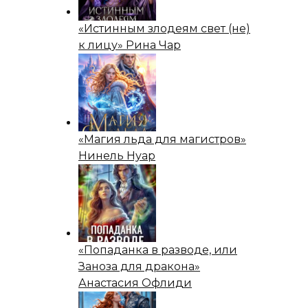
«Истинным злодеям свет (не)
к лицу» Рина Чар
«Магия льда для магистров»
Нинель Нуар
«Попаданка в разводе, или
Заноза для дракона»
Анастасия Офлиди