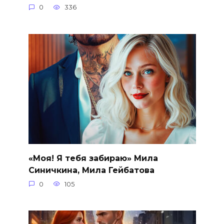
0
336
«Моя! Я тебя забираю» Мила
Синичкина, Мила Гейбатова
0
105