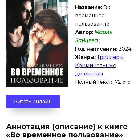
Название:
Во
временное
пользование
Автор:
Мария
Зайцева
;
Год написания:
2024
Жанры:
Триллеры
,
Криминальные
детективы
Полный текст: 172 стр
Читать онлайн
Аннотация (описание) к книге
«Во временное пользование»