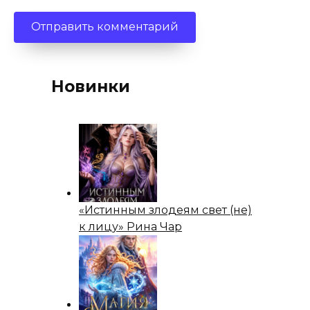
Новинки
«Истинным злодеям свет (не)
к лицу» Рина Чар