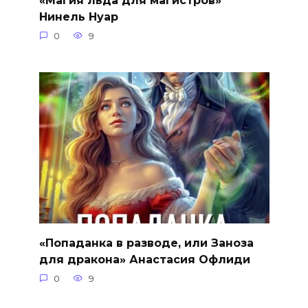
Нинель Нуар
0
9
«Попаданка в разводе, или Заноза
для дракона» Анастасия Офлиди
0
9