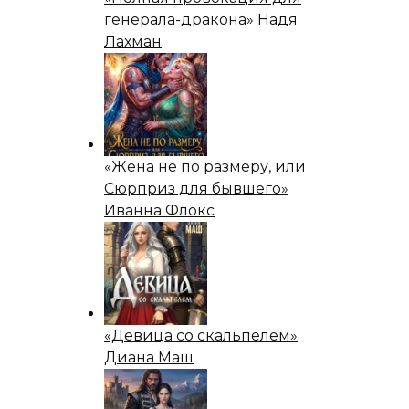
генерала-дракона» Надя
Лахман
«Жена не по размеру, или
Сюрприз для бывшего»
Иванна Флокс
«Девица со скальпелем»
Диана Маш