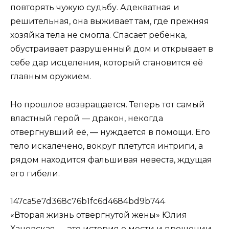
повторять чужую судьбу. Адекватная и
решительная, она выживает там, где прежняя
хозяйка тела не смогла. Спасает ребёнка,
обустраивает разрушенный дом и открывает в
себе дар исцеления, который становится её
главным оружием.
Но прошлое возвращается. Теперь тот самый
властный герой — дракон, некогда
отвергнувший её, — нуждается в помощи. Его
тело искалечено, вокруг плетутся интриги, а
рядом находится фальшивая невеста, ждущая
его гибели.
147ca5e7d368c76b1fc6d4684bd9b744
«Вторая жизнь отвергнутой жены» Юлия
Ханевская — это история о мести и прощении,