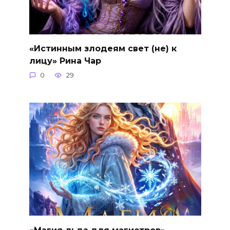
«Истинным злодеям свет (не) к
лицу» Рина Чар
0
29
«Магия льда для магистров»