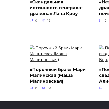
«Скандальная
«Не
истинность генерала-
дра
дракона» Лана Кроу
неи
0
16
0
«Порочный брак» Мари
«По
Малинская (Маша
сва
Малиновская)
Али
0
34
0