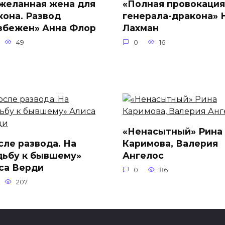
желанная жена для
«Полная провокация
кона. Развод
генерала-дракона» 
збежен» Анна Флор
Лахман
49
0
16
«Ненасытный» Рина
сле развода. На
Каримова, Валерия
дьбу к бывшему»
Ангелос
са Верди
0
86
207