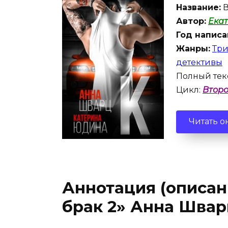
Название:
В
Автор:
Ека
Год написа
Жанры:
Тр
детективы
Полный текс
Цикл:
Втор
Читать о
Аннотация (описан
брак 2» Анна Швар