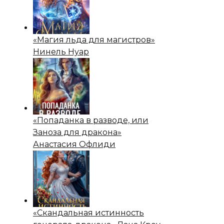
«Магия льда для магистров»
Нинель Нуар
«Попаданка в разводе, или
Заноза для дракона»
Анастасия Офлиди
«Скандальная истинность