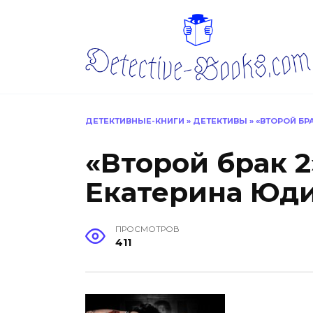
Перейти
к
содержанию
ДЕТЕКТИВНЫЕ-КНИГИ
»
ДЕТЕКТИВЫ
»
«ВТОРОЙ БР
«Второй брак 
Екатерина Юд
ПРОСМОТРОВ
411