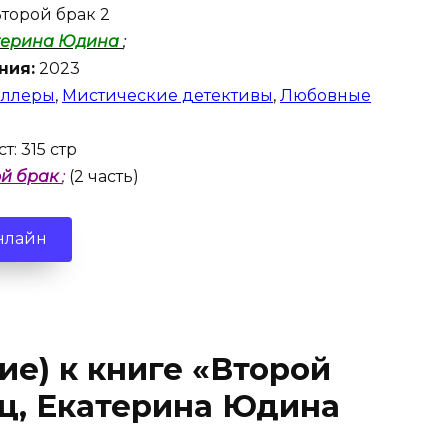
торой брак 2
терина Юдина
;
ния:
2023
иллеры
,
Мистические детективы
,
Любовные
т: 315 стр
ой брак
;
(2 часть)
нлайн
ие) к книге «Второй
ц, Екатерина Юдина