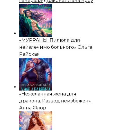
генерала-дракона» Лана Кроу
«МУРРАНЫ. Пилюля для
неизлечимо больного» Ольга
Райская
«Нежеланная жена для
дракона. Развод неизбежен»
Анна Флор