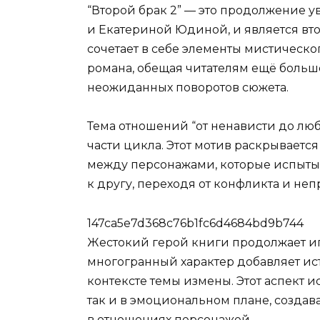
“Второй брак 2” — это продолжение 
и Екатериной Юдиной, и является вто
сочетает в себе элементы мистическ
романа, обещая читателям ещё боль
неожиданных поворотов сюжета.
Тема отношений “от ненависти до лю
части цикла. Этот мотив раскрывает
между персонажами, которые испытыв
к другу, переходя от конфликта и не
147ca5e7d368c76b1fc6d4684bd9b744
Жестокий герой книги продолжает иг
многогранный характер добавляет ис
контексте темы измены. Этот аспект 
так и в эмоциональном плане, созда
в отношениях персонажей.