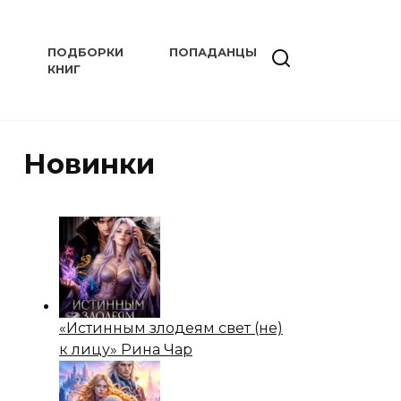
ПОДБОРКИ
ПОПАДАНЦЫ
КНИГ
Новинки
«Истинным злодеям свет (не)
к лицу» Рина Чар