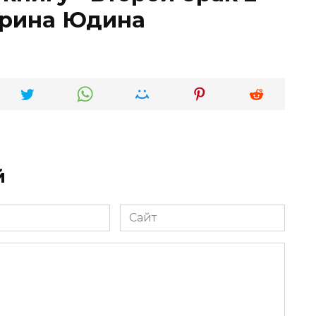
ерина Юдина
й
Сайт