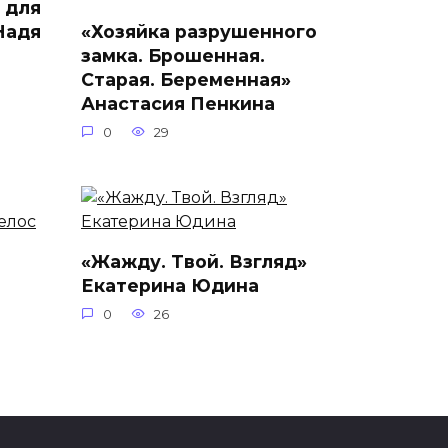
 для
Надя
«Хозяйка разрушенного
замка. Брошенная.
Старая. Беременная»
Анастасия Пенкина
0
29
«Жажду. Твой. Взгляд»
Екатерина Юдина
0
26