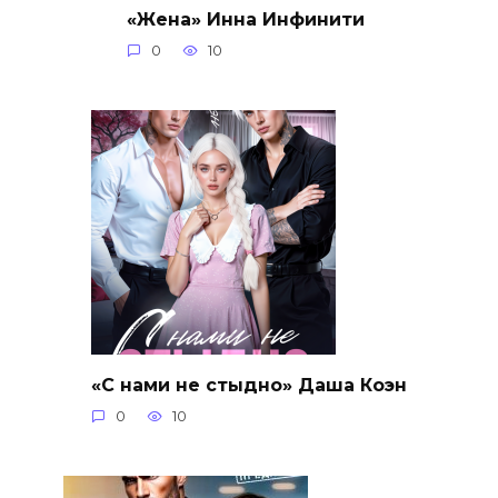
«Жена» Инна Инфинити
0
10
«С нами не стыдно» Даша Коэн
0
10