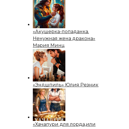
«Акушерка-попаданка.
Ненужная жена дракона»
Мария Минц
«Эндшпиль» Юлия Резник
«Хачапури для лорда,или