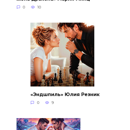
0
10
«Эндшпиль» Юлия Резник
0
9