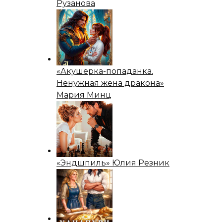
Рузанова
«Акушерка-попаданка.
Ненужная жена дракона»
Мария Минц
«Эндшпиль» Юлия Резник