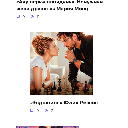
«Акушерка-попаданка. Ненужная
жена дракона» Мария Минц
0
8
«Эндшпиль» Юлия Резник
0
7