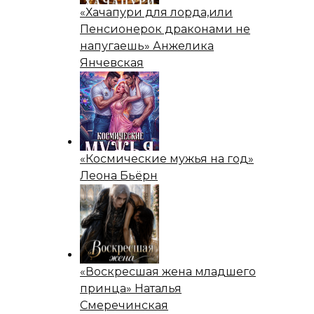
«Хачапури для лорда,или
Пенсионерок драконами не
напугаешь» Анжелика
Янчевская
«Космические мужья на год»
Леона Бьёрн
«Воскресшая жена младшего
принца» Наталья
Смеречинская