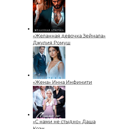
«Желанная девочка Зейнала»
Джулия Ромуш
«Жена» Инна Инфинити
«С нами не стыдно» Даша
Коэн