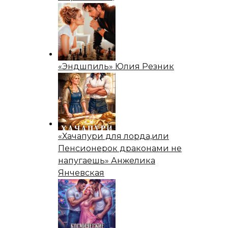
«Эндшпиль» Юлия Резник
«Хачапури для лорда,или
Пенсионерок драконами не
напугаешь» Анжелика
Янчевская