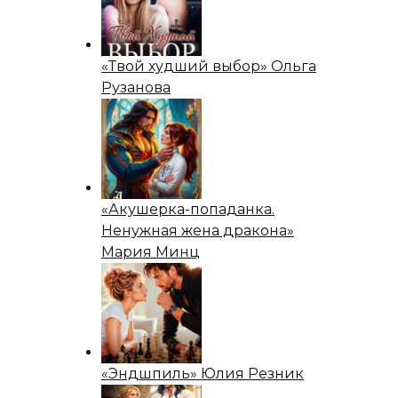
«Твой худший выбор» Ольга
Рузанова
«Акушерка-попаданка.
Ненужная жена дракона»
Мария Минц
«Эндшпиль» Юлия Резник