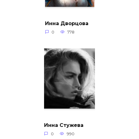
Инна Дворцова
0
778
Инна Стужева
0
990