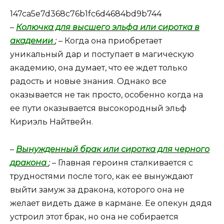
147ca5e7d368c76b1fc6d4684bd9b744
–
Колючка для высшего эльфа или сиротка в
академии
;
– Когда она приобретает
уникальный дар и поступает в магическую
академию, она думает, что ее ждет только
радость и новые знания. Однако все
оказывается не так просто, особенно когда на
ее пути оказывается высокородный эльф
Кириэль Найтвейн.
–
Вынужденный брак или сиротка для черного
дракона
;
– Главная героиня сталкивается с
трудностями после того, как ее вынуждают
выйти замуж за дракона, которого она не
желает видеть даже в кармане. Ее опекун дядя
устроил этот брак, но она не собирается