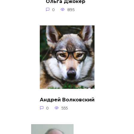
Ольга Джокер
0
895
Андрей Волковский
0
555