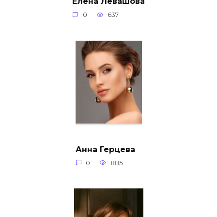
Елена Левашова
0
637
Анна Герцева
0
885