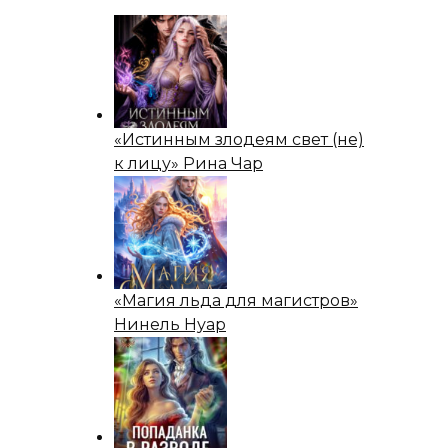
«Истинным злодеям свет (не)
к лицу» Рина Чар
«Магия льда для магистров»
Нинель Нуар