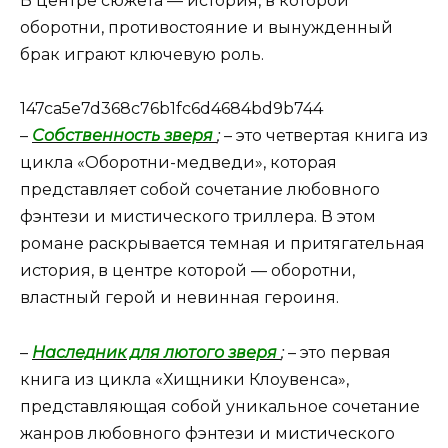
В центре сюжета — история, в которой
оборотни, противостояние и вынужденный
брак играют ключевую роль.
147ca5e7d368c76b1fc6d4684bd9b744
–
Собственность зверя
;
– это четвертая книга из
цикла «Оборотни-медведи», которая
представляет собой сочетание любовного
фэнтези и мистического триллера. В этом
романе раскрывается темная и притягательная
история, в центре которой — оборотни,
властный герой и невинная героиня.
–
Наследник для лютого зверя
;
– это первая
книга из цикла «Хищники Клоувенса»,
представляющая собой уникальное сочетание
жанров любовного фэнтези и мистического