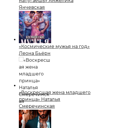
напугаешь» Анжелика
Янчевская
«Космические мужья на год»
Леона Бьёрн
«Воскресшая жена младшего
принца» Наталья
Смеречинская