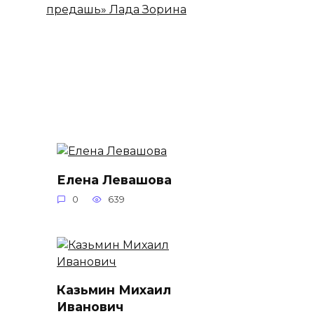
предашь» Лада Зорина
Елена Левашова
0
639
Казьмин Михаил
Иванович