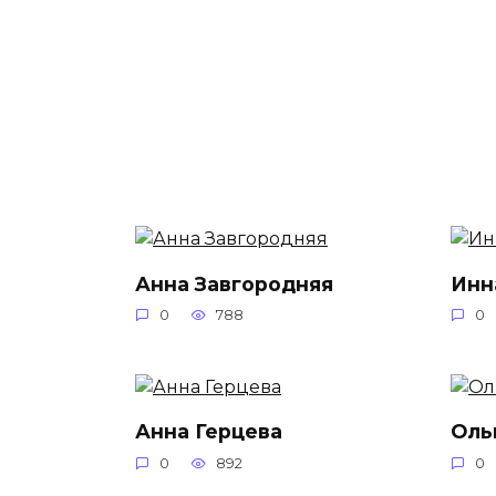
Анна Завгородняя
Инн
0
788
0
Анна Герцева
Оль
0
892
0