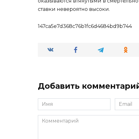
оказываются втянутыми в смертельно 
ставки невероятно высоки.
147ca5e7d368c76b1fc6d4684bd9b744
Добавить комментари
Имя
Email
*
*
Комментарий