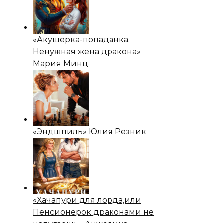
«Акушерка-попаданка.
Ненужная жена дракона»
Мария Минц
«Эндшпиль» Юлия Резник
«Хачапури для лорда,или
Пенсионерок драконами не