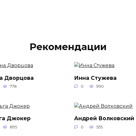
Рекомендации
а Дворцова
Инна Стужева
778
0
990
га Джокер
Андрей Волковский
895
0
555