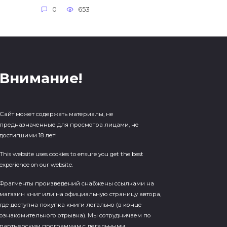
0
653
Внимание!
Сайт может содержать материалы, не
предназначенные для просмотра лицами, не
достигшими 18 лет!
This website uses cookies to ensure you get the best
experience on our website.
Фрагменты произведений cнабжены ссылками на
магазин книг или на официальную страницу автора,
где доступна покупка книги легально (в конце
ознакомительного отрывка). Мы сотрудничаем по
партнерским программам с легальными