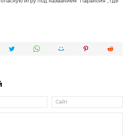
опасную игру под названием “Паранойя”, где
й
Сайт