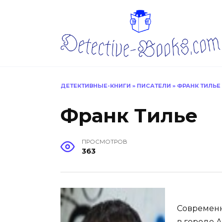
Перейти
к
содержанию
ДЕТЕКТИВНЫЕ-КНИГИ
»
ПИСАТЕЛИ
»
ФРАНК ТИЛЬЕ
Франк Тилье
ПРОСМОТРОВ
363
Современн
в городе А