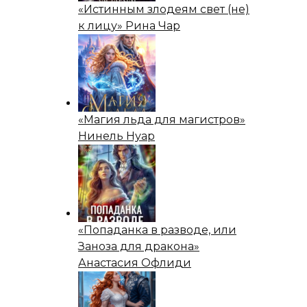
«Истинным злодеям свет (не)
к лицу» Рина Чар
«Магия льда для магистров»
Нинель Нуар
«Попаданка в разводе, или
Заноза для дракона»
Анастасия Офлиди