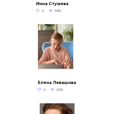
Инна Стужева
0
989
Елена Левашова
0
638