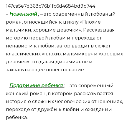
147ca5e7d368c76b1fc6d4684bd9b744
–
Новенький
;
– это современный любовный
роман, относящийся к циклу «Плохие
мальчики, хорошие девочки». Рассказывая
историю первой любви и перехода от
ненависти к любви, автор вводит в сюжет
классических «плохих мальчиков» и «хороших
девочек», создавая динамичное и
захватывающее повествование.
–
Подари мне ребенка
;
– это современный
женский роман, в котором рассказывается
история о сложных человеческих отношениях,
переходе от дружбы к любви и ожидании
ребенка.