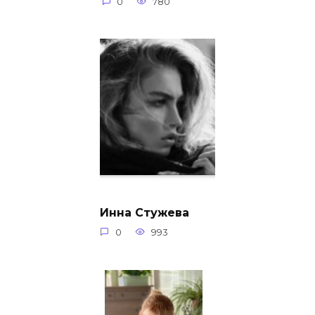
0
780
Инна Стужева
0
993