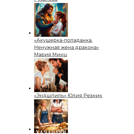
«Акушерка-попаданка.
Ненужная жена дракона»
Мария Минц
«Эндшпиль» Юлия Резник