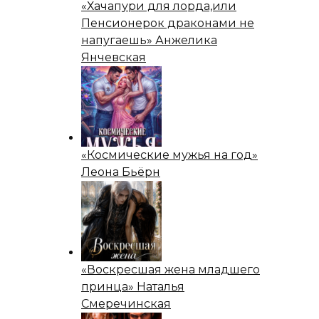
«Хачапури для лорда,или
Пенсионерок драконами не
напугаешь» Анжелика
Янчевская
«Космические мужья на год»
Леона Бьёрн
«Воскресшая жена младшего
принца» Наталья
Смеречинская