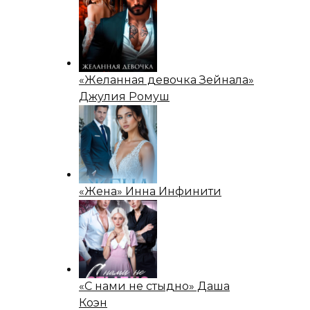
«Желанная девочка Зейнала»
Джулия Ромуш
«Жена» Инна Инфинити
«С нами не стыдно» Даша
Коэн