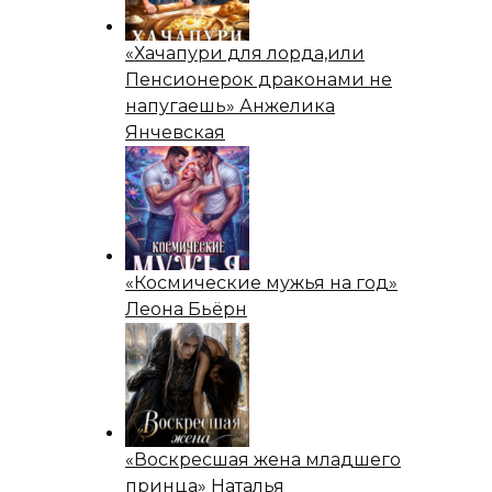
«Хачапури для лорда,или
Пенсионерок драконами не
напугаешь» Анжелика
Янчевская
«Космические мужья на год»
Леона Бьёрн
«Воскресшая жена младшего
принца» Наталья