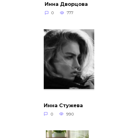
Инна Дворцова
0
777
Инна Стужева
0
990