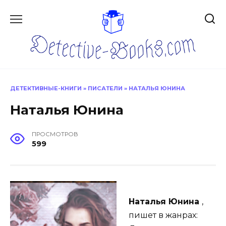
Перейти
к
содержанию
ДЕТЕКТИВНЫЕ-КНИГИ
»
ПИСАТЕЛИ
»
НАТАЛЬЯ ЮНИНА
Наталья Юнина
ПРОСМОТРОВ
599
Наталья Юнина
,
пишет в жанрах: