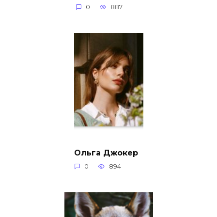
0
887
Ольга Джокер
0
894