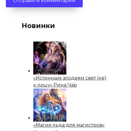
Новинки
«Истинным злодеям свет (не)
к лицу» Рина Чар
«Магия льда для магистров»