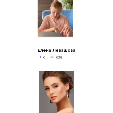
Елена Левашова
0
638