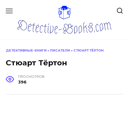
Перейти
к
содержанию
ДЕТЕКТИВНЫЕ-КНИГИ
»
ПИСАТЕЛИ
»
СТЮАРТ ТЁРТОН
Стюарт Тёртон
ПРОСМОТРОВ
396