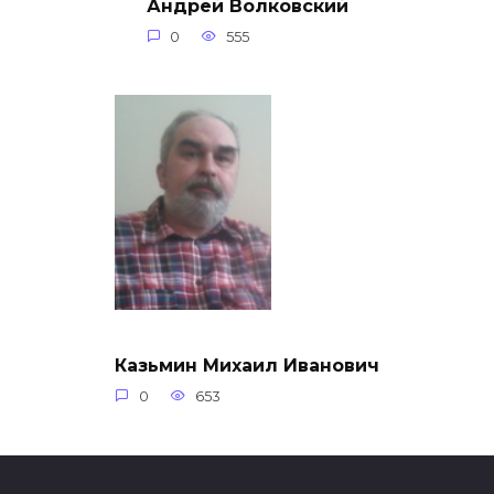
Андрей Волковский
0
555
Казьмин Михаил Иванович
0
653