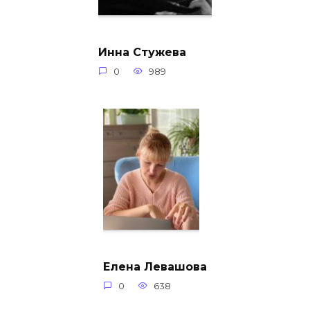
Инна Стужева
0
989
Елена Левашова
0
638