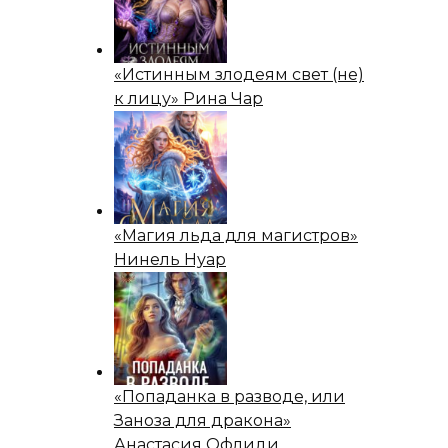
«Истинным злодеям свет (не)
к лицу» Рина Чар
«Магия льда для магистров»
Нинель Нуар
«Попаданка в разводе, или
Заноза для дракона»
Анастасия Офлиди