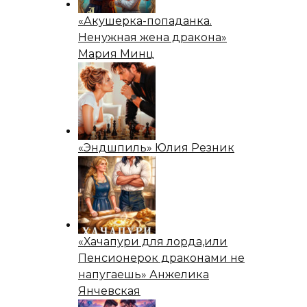
«Акушерка-попаданка.
Ненужная жена дракона»
Мария Минц
«Эндшпиль» Юлия Резник
«Хачапури для лорда,или
Пенсионерок драконами не
напугаешь» Анжелика
Янчевская