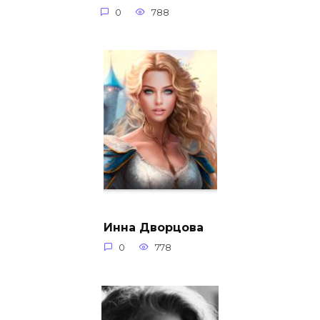
0
788
Инна Дворцова
0
778