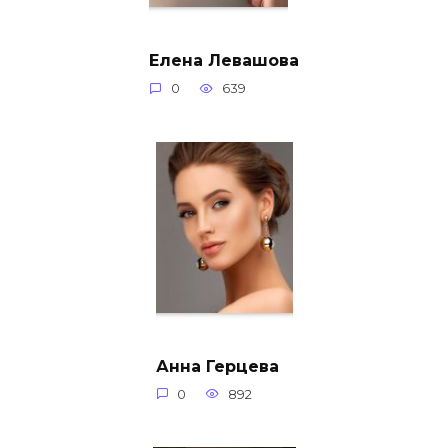
Елена Левашова
0
639
Анна Герцева
0
892