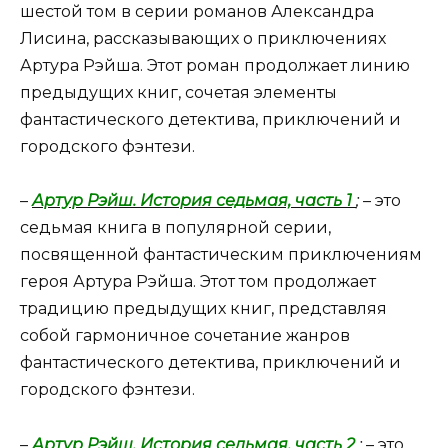
шестой том в серии романов Александра
Лисина, рассказывающих о приключениях
Артура Рэйша. Этот роман продолжает линию
предыдущих книг, сочетая элементы
фантастического детектива, приключений и
городского фэнтези.
–
Артур Рэйш. История седьмая, часть 1
;
– это
седьмая книга в популярной серии,
посвященной фантастическим приключениям
героя Артура Рэйша. Этот том продолжает
традицию предыдущих книг, представляя
собой гармоничное сочетание жанров
фантастического детектива, приключений и
городского фэнтези.
–
Артур Рэйш. История седьмая, часть 2
;
– это