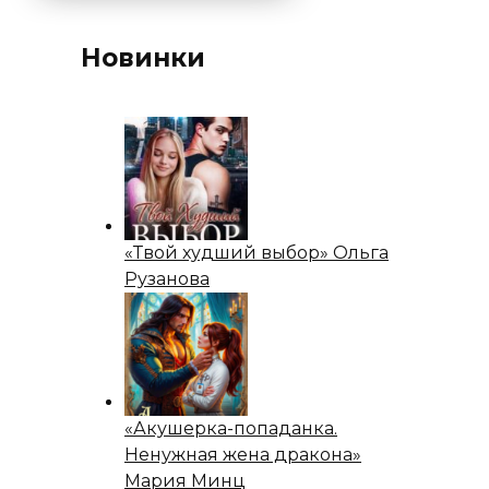
Новинки
«Твой худший выбор» Ольга
Рузанова
«Акушерка-попаданка.
Ненужная жена дракона»
Мария Минц