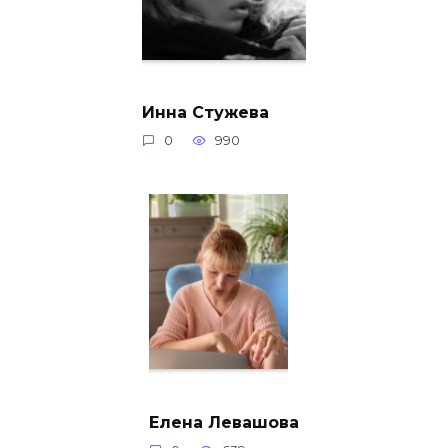
Инна Стужева
0
990
Елена Левашова