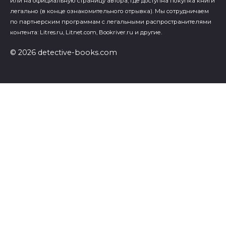
или на официальную страницу автора, где доступна покупка книги
легально (в конце ознакомительного отрывка). Мы сотрудничаем
по партнерским программам с легальными распространителями
контента: Litres.ru, Litnet.com, Bookriver.ru и другие.
© 2026 detective-books.com