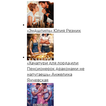
«Эндшпиль» Юлия Резник
«Хачапури для лорда,или
Пенсионерок драконами не
напугаешь» Анжелика
Янчевская