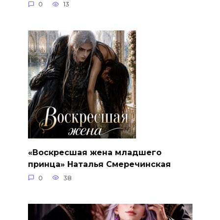
0
13
«Воскресшая жена младшего
принца» Наталья Смеречинская
0
38