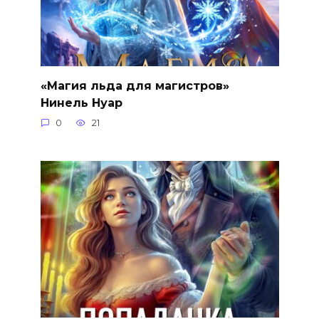
«Магия льда для магистров»
Нинель Нуар
0
21