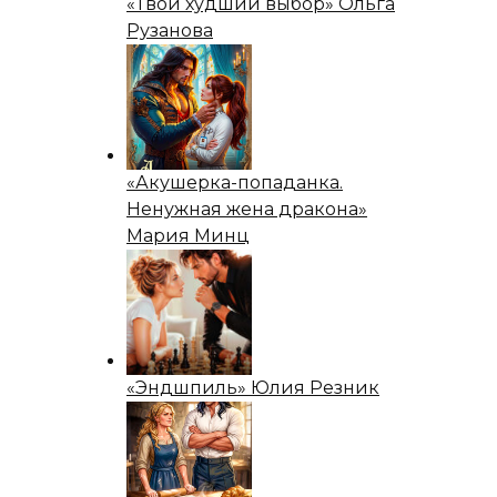
«Твой худший выбор» Ольга
Рузанова
«Акушерка-попаданка.
Ненужная жена дракона»
Мария Минц
«Эндшпиль» Юлия Резник