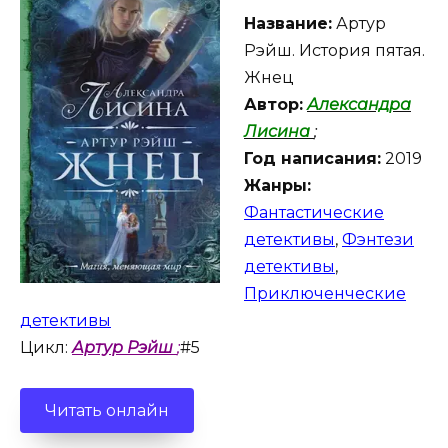
Название:
Артур
Рэйш. История пятая.
Жнец
Автор:
Александра
Лисина
;
Год написания:
2019
Жанры:
Фантастические
детективы
,
Фэнтези
детективы
,
Приключенческие
детективы
Цикл:
Артур Рэйш
;
#5
Читать онлайн