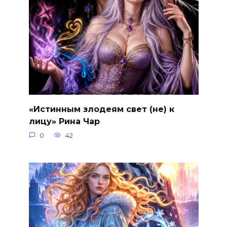
«Истинным злодеям свет (не) к
лицу» Рина Чар
0
42