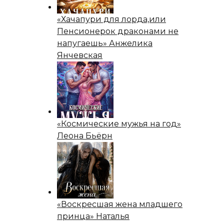
«Хачапури для лорда,или
Пенсионерок драконами не
напугаешь» Анжелика
Янчевская
«Космические мужья на год»
Леона Бьёрн
«Воскресшая жена младшего
принца» Наталья