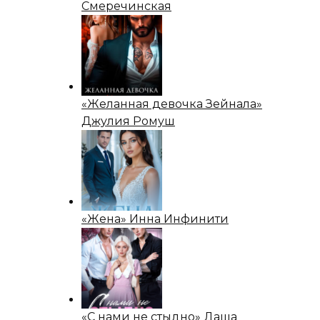
Смеречинская
«Желанная девочка Зейнала»
Джулия Ромуш
«Жена» Инна Инфинити
«С нами не стыдно» Даша