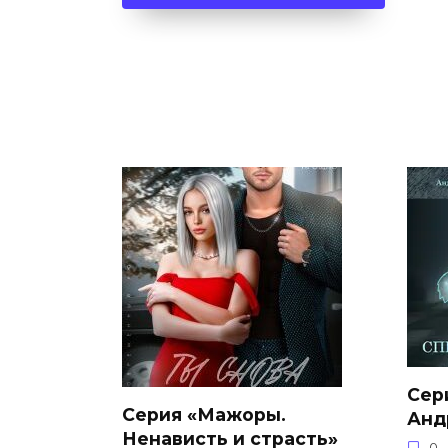
Cер
Cерия «Мажоры.
Анд
Ненависть и страсть»
0