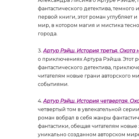
Александра Лисина о Артуре Рэйше, 
фантастического детектива, темного
первой книги, этот роман углубляет
мир, в котором магия и мистика тесн
города.
3.
Артур Рэйш. История третья. Охота
о приключениях Артура Рэйша. Этот р
фантастического детектива, приключ
читателям новые грани авторского 
событиями.
4.
Артур Рэйш. История четвертая. Ох
четвертый том в увлекательной серии
роман вобрал в себя жанры фантасти
фантастики, обещая читателям новы
уникально созданном авторском мире