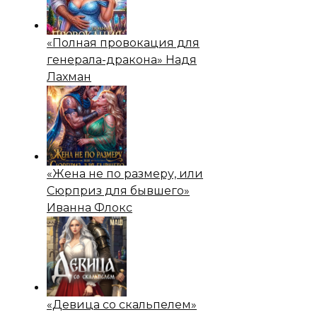
«Полная провокация для
генерала-дракона» Надя
Лахман
«Жена не по размеру, или
Сюрприз для бывшего»
Иванна Флокс
«Девица со скальпелем»