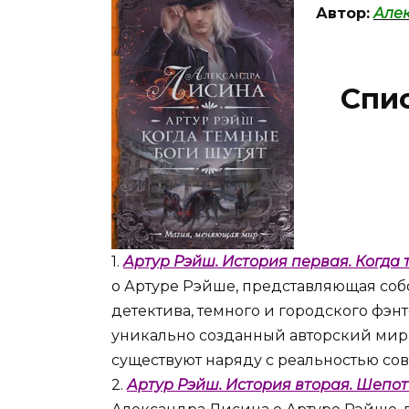
Автор:
Але
Спис
1.
Артур Рэйш. История первая. Когда
о Артуре Рэйше, представляющая соб
детектива, темного и городского фэнт
уникально созданный авторский мир,
существуют наряду с реальностью со
2.
Артур Рэйш. История вторая. Шепо