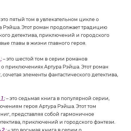
 это пятый том в увлекательном цикле о
а Рэйша. Этот роман продолжает традицию
ского детектива, приключений и городского
вые главы в жизни главного героя.
ч
;
– это шестой том в серии романов
о приключениях Артура Рэйша. Этот роман
сочетая элементы фантастического детектива,
 1
;
– это седьмая книга в популярной серии,
чениям героя Артура Рэйша. Этот том
иг, представляя собой гармоничное
етектива, приключений и городского фэнтези.
ь 2
;
– это восьмая книга в серии о