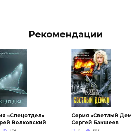
Рекомендации
ия «Спецотдел»
Cерия «Светлый Де
рей Волковский
Сергей Бакшеев
436
0
585