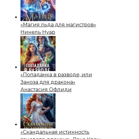
«Магия льда для магистров»
Нинель Нуар
«Попаданка в разводе, или
Заноза для дракона»
Анастасия Офлиди
«Скандальная истинность